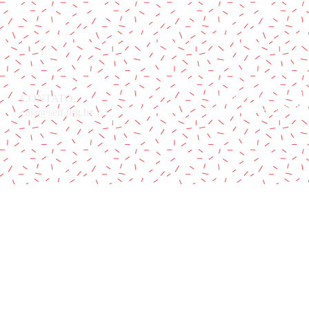
CONTATO:
A Casa de Apoio Joanna de 
à Sociedade E
caja@self.org.br